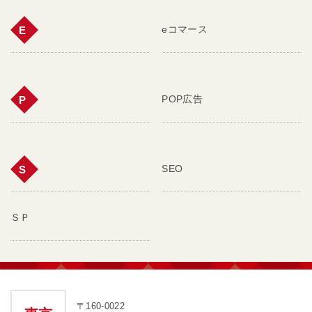
eコマース
E
POP広告
P
SEO
S
ＳＰ
〒160-0022