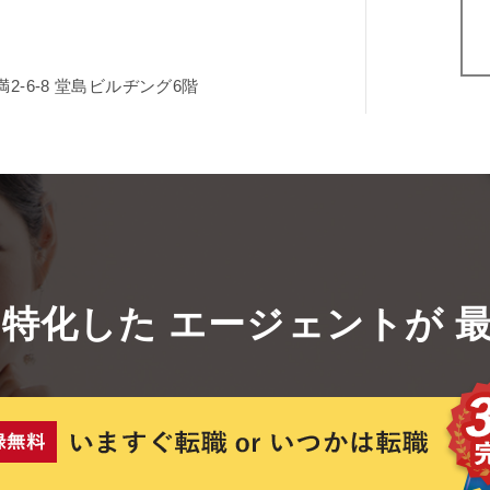
-6-8
堂島ビルヂング6階
に特化した
エージェントが
最