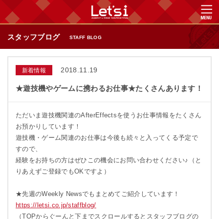
スタッフブログ
STAFF BLOG
2018.11.19
新着情報
★遊技機やゲームに携わるお仕事★たくさんあります！
ただいま遊技機関連のAfterEffectsを使うお仕事情報をたくさん
お預かりしています！
遊技機・ゲーム関連のお仕事は今後も続々と入ってくる予定で
すので、
経験をお持ちの方はぜひこの機会にお問い合わせください♪（と
りあえずご登録でもOKですよ）
★先週のWeekly Newsでもまとめてご紹介しています！
https://letsi.co.jp/staffblog/
（TOPからぐーんと下までスクロールするとスタッフブログの