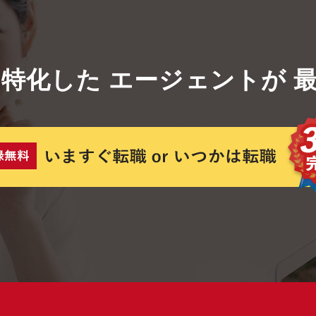
に特化した
エージェントが
最