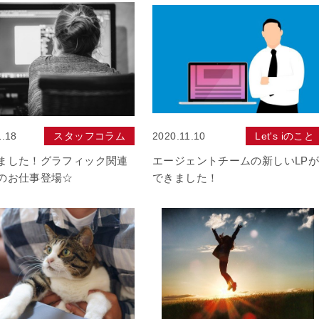
1.18
スタッフコラム
2020.11.10
Let's iのこと
ました！グラフィック関連
エージェントチームの新しいLPが
のお仕事登場☆
できました！