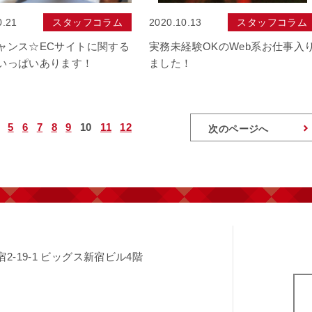
0.21
スタッフコラム
2020.10.13
スタッフコラム
ャンス☆ECサイトに関する
実務未経験OKのWeb系お仕事入
いっぱいあります！
ました！
5
6
7
8
9
10
11
12
次のページへ
-19-1
ビッグス新宿ビル4階