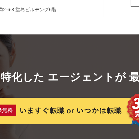
-6-8
堂島ビルヂング6階
に特化した
エージェントが
最