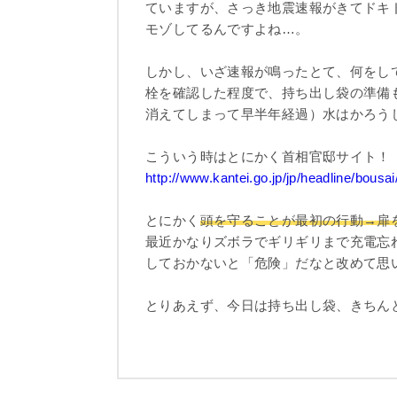
ていますが、さっき地震速報がきてドキ
モゾしてるんですよね…。
しかし、いざ速報が鳴ったとて、何をし
栓を確認した程度で、持ち出し袋の準備
消えてしまって早半年経過）水はかろう
こういう時はとにかく首相官邸サイト！
http://www.kantei.go.jp/jp/headline/bousai/
とにかく
頭を守ることが最初の行動→扉
最近かなりズボラでギリギリまで充電忘
しておかないと「危険」だなと改めて思
とりあえず、今日は持ち出し袋、きちん