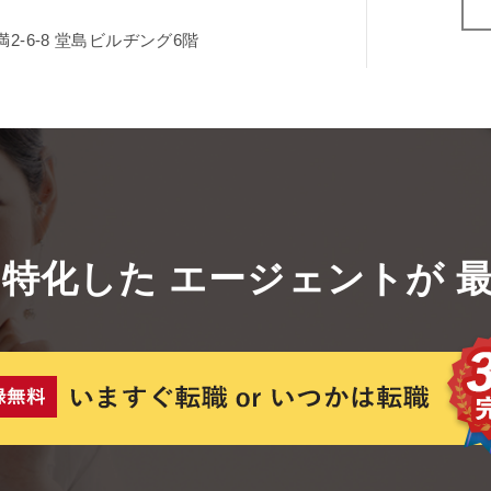
-6-8
堂島ビルヂング6階
に特化した
エージェントが
最