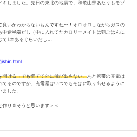
ドキしました。先日の東北の地震で、和歌山県あたりもモゾ
て良いかわからないもんですね〜！オロオロしながらガスの
も中途半端だし（中に入れてたカロリーメイトは朝ごはんに
じて1本あるぐらいだし…
jishin.html
を開ける→でも慌てて外に飛び出さない。
あと携帯の充電は
れてるのですが、充電器はいつでもそばに取り出せるように
いました。
と作り直そうと思います＞＜