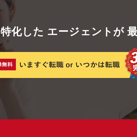
に特化した
エージェントが
最