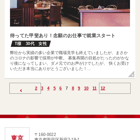
待ってた甲斐あり！念願のお仕事で就業スタート
T様 30代 女性
弊社から実績の多い企業で職場見学も終えていましたが、まさか
のコロナの影響で採用が中断。 募集再開の目処がたったのがかな
り後になってしまい、ダメ元でのお声がけでしたが、 快くお受け
いただき本当にありがとうございました！…
前のページへ
2
3
4
5
6
7
8
9
10
11
12
〒160-0022
東京
東京都新宿区新宿2-19-1